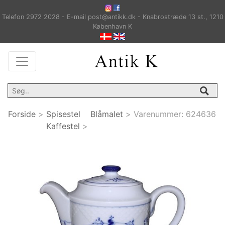
Telefon 2972 2028 - E-mail post@antikk.dk - Knabrostræde 13 st., 1210
København K
Forside
>
Spisestel
Blåmalet
>
Varenummer:
624636
Kaffestel
>