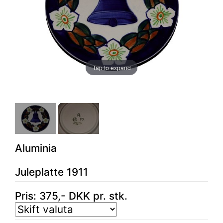
Tap to expand
Aluminia
Juleplatte 1911
Pris:
375
,-
DKK
pr. stk.