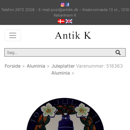
Telefon 2972 2028 - E-mail post@antikk.dk - Knabrostræde 13 st., 1210
København K
Forside
>
Aluminia
>
Juleplatter
Varenummer:
518363
Aluminia
>