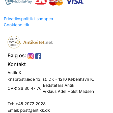
Privatlivspolitik i shoppen
Cookiepolitik
Følg os:
Kontakt
Antik K
Knabrostræde 13, st.
DK - 1210 København K.
Bedstefars Antik
CVR: 26 30 47 76
v/Klaus Adel Holst Madsen
Tel:
+45 2972 2028
Email:
post@antikk.dk