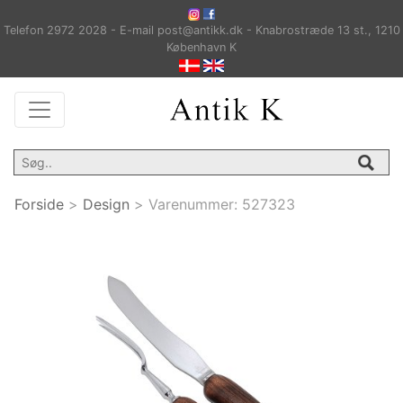
Telefon 2972 2028 - E-mail post@antikk.dk - Knabrostræde 13 st., 1210
København K
Forside
>
Design
>
Varenummer:
527323