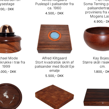
ysestage
Puslespil i palisander fra
Soma Terning pu
ca. 1960
palisandertr
200,- DKK
proviniens fra 
4.500,- DKK
Mogens La
4.900,- D
chael Mode
Alfred Klitgaard
Kay Boje
krukke i træ fra
Stort kvadratisk skrin af
Større skål i tea
1999
palisander med Bodil Eje
cm.
emalje
.000,- DKK
1.800,- D
5.500,- DKK