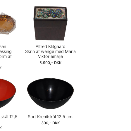
sen
Alfred Klitgaard
essing
Skrin af wenge med Maria
form af
Viktor emalje
5.900,- DKK
K
skål 12,5
Sort Krenitskål 12,5 cm.
300,- DKK
K