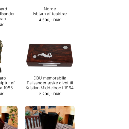
aard
Norge
alisander
Isbjørn af teaktræ
nap
4.500,- DKK
KK
aro
DBU memorabilia
lptur af
Palisander æske givet til
ra 1985
Kristian Middelboe i 1964
KK
2.200,- DKK