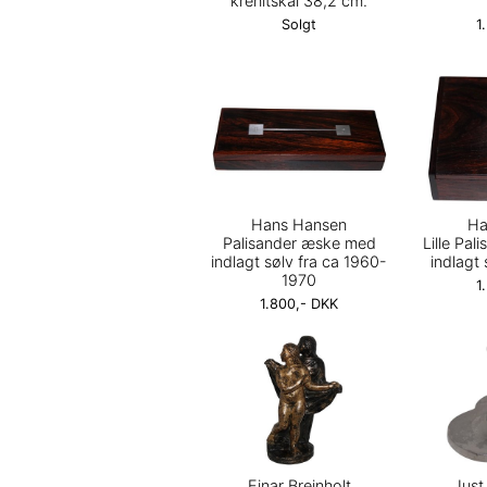
krenitskål 38,2 cm.
Solgt
1
Hans Hansen
Ha
Palisander æske med
Lille Pa
indlagt sølv fra ca 1960-
indlagt 
1970
1
1.800,- DKK
Ejnar Breinholt
Just