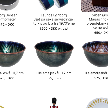
org Jensen
Laurids Lønborg
Torben Ør
ermometer
Sæt på seks servietringe i
Magasinhold
turkis og blå fra 1970'erne
brændekurv i
475,- DKK
kernelæd
1.900,- DKK pr. sæt
650,- DK
aljeskål 11,7 cm.
Lille emaljeskål 11,7 cm.
Lille emaljeskål
575,- DKK
575,- DKK
575,- DK