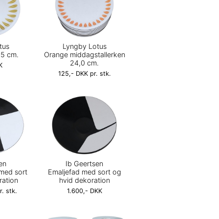
tus
Lyngby Lotus
,5 cm.
Orange middagstallerken
24,0 cm.
K
125,- DKK pr. stk.
en
Ib Geertsen
 med sort
Emaljefad med sort og
ration
hvid dekoration
. stk.
1.600,- DKK