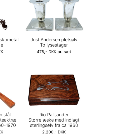
iskometal
Just Andersen pletsølv
pe
To lysestager
KK
475,- DKK pr. sæt
 stål
Rio Palisander
 teaktræ
Større æske med indlagt
60-1970
sterlingsølv fra ca 1960
KK
2.200,- DKK