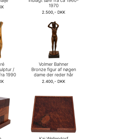
malje
indlagt sølv fra ca 1960-
1970
KK
2.500,- DKK
ré
Volmer Bahner
ulptur /
Bronze figur af nøgen
fra 1990
dame der reder hår
KK
2.400,- DKK
n
Kai Wellendorf