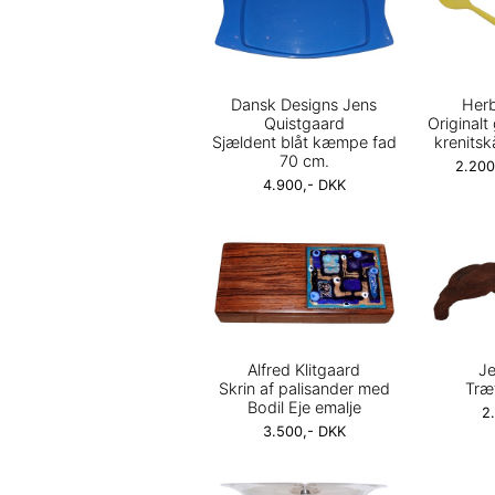
Dansk Designs Jens
Herb
Quistgaard
Originalt 
Sjældent blåt kæmpe fad
krenitsk
70 cm.
2.200
4.900,- DKK
Alfred Klitgaard
Je
Skrin af palisander med
Træf
Bodil Eje emalje
2
3.500,- DKK