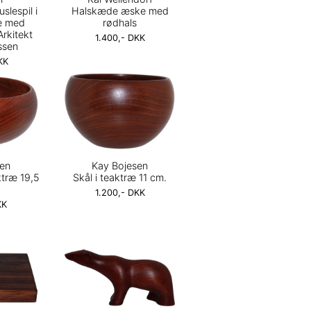
slespil i
Halskæde æske med
æ med
rødhals
Arkitekt
1.400,- DKK
ssen
KK
sen
Kay Bojesen
ktræ 19,5
Skål i teaktræ 11 cm.
1.200,- DKK
KK