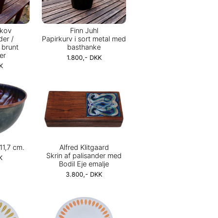
skov
Finn Juhl
er /
Papirkurv i sort metal med
 brunt
basthanke
er
1.800,- DKK
K
 11,7 cm.
Alfred Klitgaard
Skrin af palisander med
K
Bodil Eje emalje
3.800,- DKK