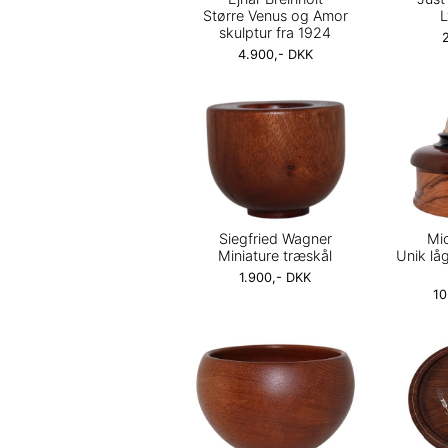
Større Venus og Amor
L
skulptur fra 1924
4.900,- DKK
Siegfried Wagner
Mi
Miniature træskål
Unik låg
1.900,- DKK
10