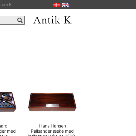
havn K
aard
Hans Hansen
nder med
Palisander æske med