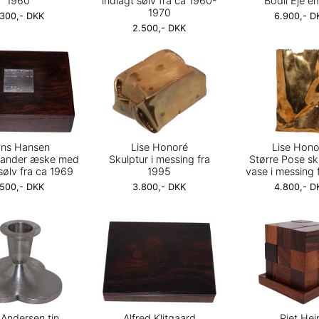
1960
indlagt sølv fra ca 1960-
Bodil Eje e
1970
.300,- DKK
6.900,- D
2.500,- DKK
ns Hansen
Lise Honoré
Lise Hono
lisander æske med
Skulptur i messing fra
Større Pose sk
sølv fra ca 1969
1995
vase i messing 
.500,- DKK
3.800,- DKK
4.800,- D
 Andersen tin
Alfred Klitgaard
Piet Hei