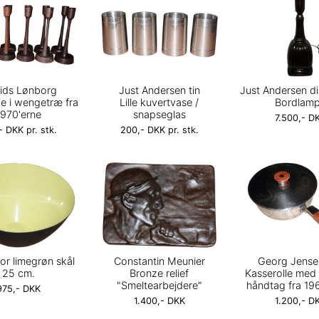
rids Lønborg
Just Andersen tin
Just Andersen d
e i wengetræ fra
Lille kuvertvase /
Bordlam
1970'erne
snapseglas
7.500,- D
- DKK pr. stk.
200,- DKK pr. stk.
tor limegrøn skål
Constantin Meunier
Georg Jensen
25 cm.
Bronze relief
Kasserolle med
"Smeltearbejdere"
håndtag fra 19
975,- DKK
1.400,- DKK
1.200,- D