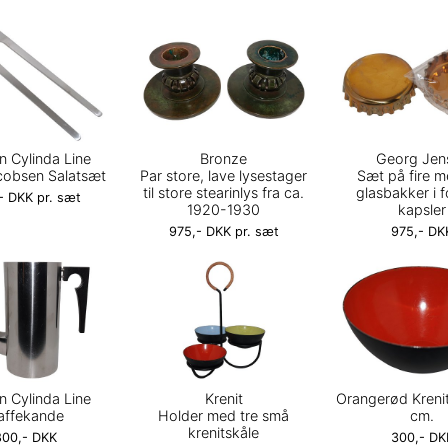
n Cylinda Line
Bronze
Georg Jen
cobsen Salatsæt
Par store, lave lysestager
Sæt på fire m
til store stearinlys fra ca.
glasbakker i 
- DKK pr. sæt
1920-1930
kapsler
975,- DKK pr. sæt
975,- DK
n Cylinda Line
Krenit
Orangerød Krenit
affekande
Holder med tre små
cm.
krenitskåle
800,- DKK
300,- DK