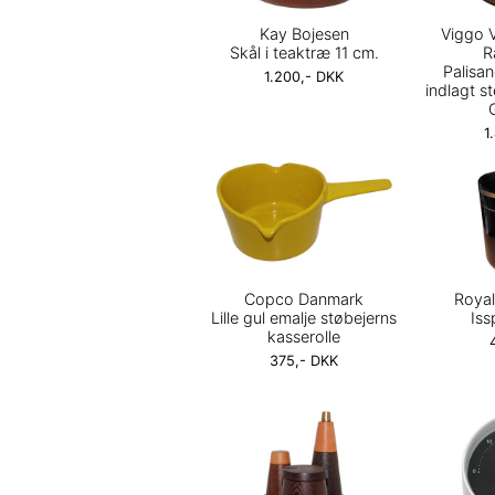
Kay Bojesen
Viggo V
Skål i teaktræ 11 cm.
R
Palisa
1.200,- DKK
indlagt s
1
Copco Danmark
Roya
Lille gul emalje støbejerns
Iss
kasserolle
375,- DKK