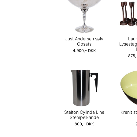
Just Andersen sølv
Lau
Opsats
Lysestag
4.900,- DKK
875,
Stelton Cylinda Line
Krenit s
Stempelkande
800,- DKK