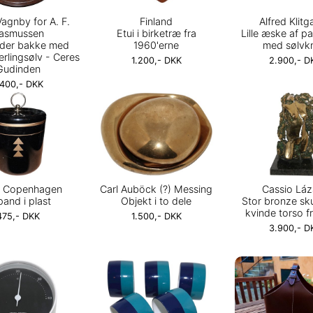
agnby for A. F.
Finland
Alfred Klitg
asmussen
Etui i birketræ fra
Lille æske af p
nder bakke med
1960'erne
med sølvk
terlingsølv - Ceres
1.200,- DKK
2.900,- D
Gudinden
.400,- DKK
l Copenhagen
Carl Auböck (?) Messing
Cassio Láz
pand i plast
Objekt i to dele
Stor bronze sku
kvinde torso f
475,- DKK
1.500,- DKK
3.900,- D