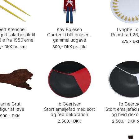
ert Krenchel
Kay Bojesen
Lyngby Lo
gult salatbestik til
Garder i i blå bukser -
Rundt fad 26
åle fra 1950'erne
gammel udgave
375,- DK
,- DKK pr. sæt
800,- DKK pr. stk.
anne Grut
Ib Geertsen
Ib Geerts
igur af løve
Stort emaljefad med sort
Stort emaljefad
og rød dekoration
og hvid deko
.900,- DKK
2.500,- DKK
2.500,- DKK pr