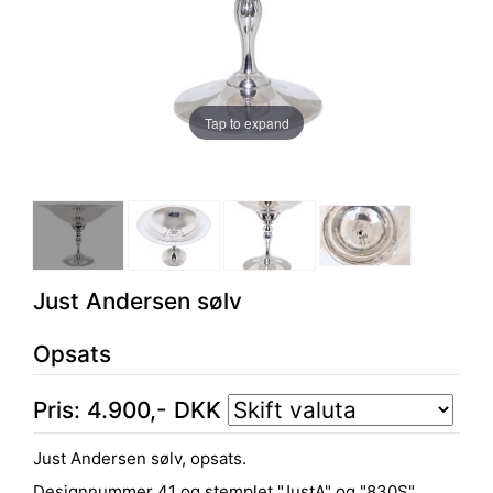
Tap to expand
Just Andersen sølv
Opsats
Pris:
4.900
,-
DKK
Just Andersen sølv, opsats.
Designnummer 41 og stemplet "JustA" og "830S".