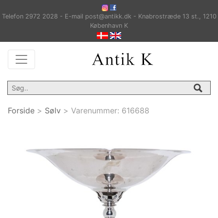
Telefon 2972 2028 - E-mail post@antikk.dk - Knabrostræde 13 st., 1210
København K
Forside
>
Sølv
>
Varenummer:
616688