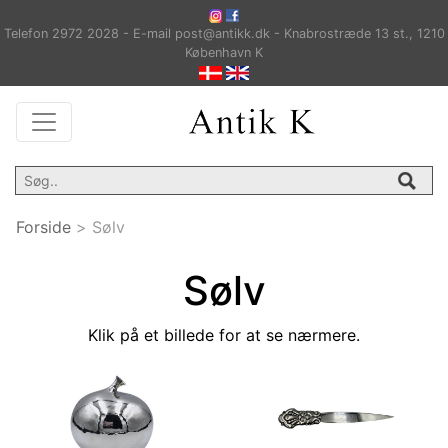
Telefon 2972 2028 - E-mail post@antikk.dk - Knabrostræde 13 st., 1210
København K
Forside
>
Sølv
Sølv
Klik på et billede for at se nærmere.