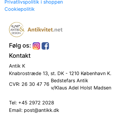
Privatlivspolitik i shoppen
Cookiepolitik
Følg os:
Kontakt
Antik K
Knabrostræde 13, st.
DK - 1210 København K.
Bedstefars Antik
CVR: 26 30 47 76
v/Klaus Adel Holst Madsen
Tel:
+45 2972 2028
Email:
post@antikk.dk