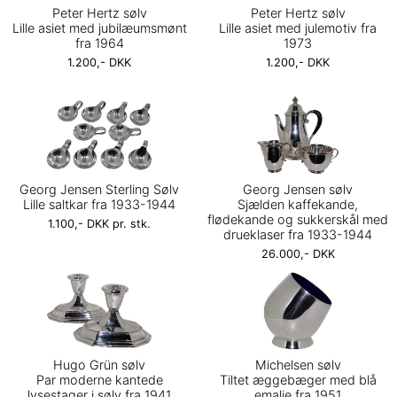
Peter Hertz sølv
Peter Hertz sølv
Lille asiet med jubilæumsmønt
Lille asiet med julemotiv fra
fra 1964
1973
1.200,- DKK
1.200,- DKK
Georg Jensen Sterling Sølv
Georg Jensen sølv
Lille saltkar fra 1933-1944
Sjælden kaffekande,
flødekande og sukkerskål med
1.100,- DKK pr. stk.
drueklaser fra 1933-1944
26.000,- DKK
Hugo Grün sølv
Michelsen sølv
Par moderne kantede
Tiltet æggebæger med blå
lysestager i sølv fra 1941
emalje fra 1951