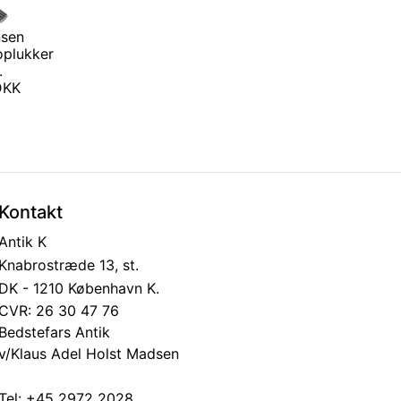
nsen
oplukker
.
 DKK
Kontakt
Antik K
Knabrostræde 13, st.
DK - 1210 København K.
CVR: 26 30 47 76
Bedstefars Antik
v/Klaus Adel Holst Madsen
Tel:
+45 2972 2028