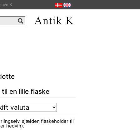
havn K
dotte
il en lille flaske
ingsølv, sjælden flaskeholder til
ller hedvin).