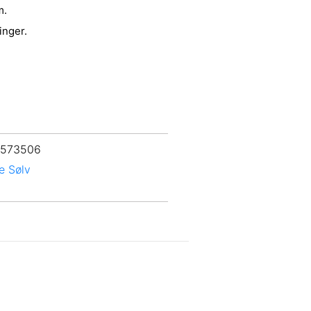
m.
inger.
 573506
e Sølv