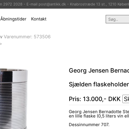
on 2972 2028 - E-mail post@antikk.dk - Knabrostræde 13 st., 1210 Køben
Åbningstider
Kontakt
lv
Varenummer:
573506
>
Georg Jensen Berna
Sjælden flaskeholder t
Pris:
13.000
,-
DKK
Georg Jensen Bernadotte Sterl
en lille flaske (0,5 liters vin e
Dessinnummer 707.