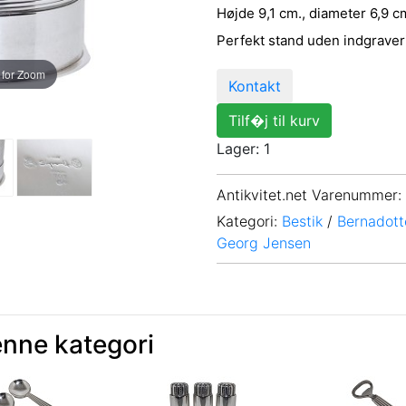
Højde 9,1 cm., diameter 6,9 c
Perfekt stand uden indgraver
 for Zoom
Kontakt
Tilf�j til kurv
Lager: 1
Antikvitet.net Varenummer
:
Kategori:
Bestik
/
Bernadott
Georg Jensen
enne kategori