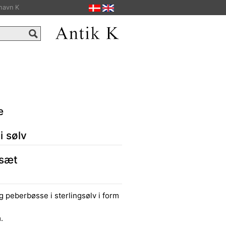
havn K
e
i sølv
 sæt
 peberbøsse i sterlingsølv i form
.