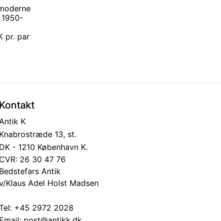
 moderne
a 1950-
K pr. par
Kontakt
Antik K
Knabrostræde 13, st.
DK - 1210 København K.
CVR: 26 30 47 76
Bedstefars Antik
v/Klaus Adel Holst Madsen
Tel:
+45 2972 2028
Email:
post@antikk.dk