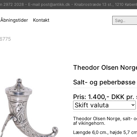
on 2972 2028 - E-mail post@antikk.dk - Knabrostræde 13 st., 1210 Køben
Åbningstider
Kontakt
6775
Theodor Olsen Norg
Salt- og peberbøsse 
Pris:
1.400
,-
DKK
pr.
Theodor Olsen Norge, salt- og
af vikingehorn.
Længde 6,0 cm., højde 5,7 cm