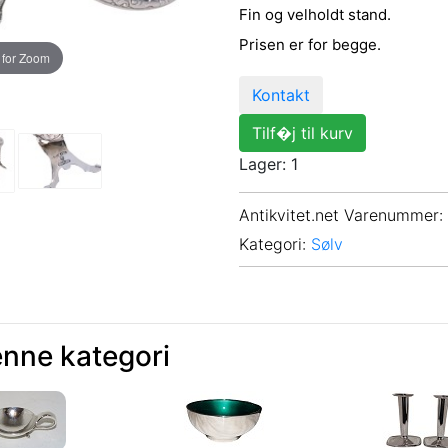
Fin og velholdt stand.
Prisen er for begge.
 for Zoom
Kontakt
Tilf�j til kurv
Lager: 1
Antikvitet.net Varenummer
:
Kategori:
Sølv
enne kategori