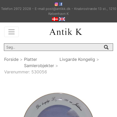
Telefon 2972 2028 - E-mail post@antikk.dk - Knabrostræde 13 st., 1210
København K
Forside
>
Platter
Livgarde Kongelig
>
Samlerobjekter
>
Varenummer:
530056