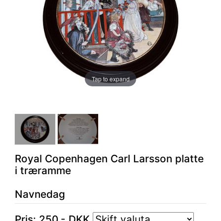
Tap to expand
Royal Copenhagen Carl Larsson platte
i træramme
Navnedag
Pris:
250
,-
DKK