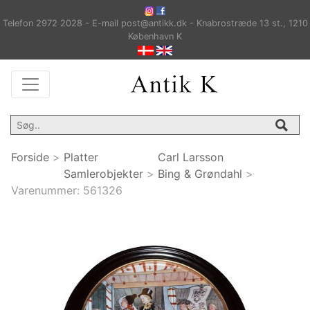
Telefon 2972 2028 - E-mail post@antikk.dk - Knabrostræde 13 st., 1210
København K
Forside
>
Platter
Carl Larsson
Samlerobjekter
>
Bing & Grøndahl
>
Varenummer:
561326