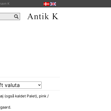
havn K
j (også kaldet Palet), pink /
tgaard.