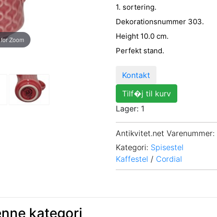
1. sortering.
Dekorationsnummer 303.
Height 10.0 cm.
 for Zoom
Perfekt stand.
Kontakt
Tilf�j til kurv
Lager: 1
Antikvitet.net Varenummer
:
Kategori:
Spisestel
Kaffestel
/
Cordial
enne kategori