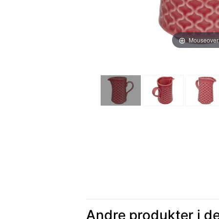
Mouseover
Andre produkter i d