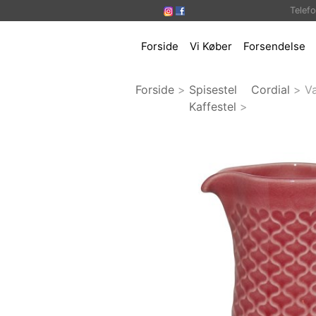
Telef
Forside
Vi Køber
Forsendelse
Forside
>
Spisestel
Cordial
>
V
Kaffestel
>