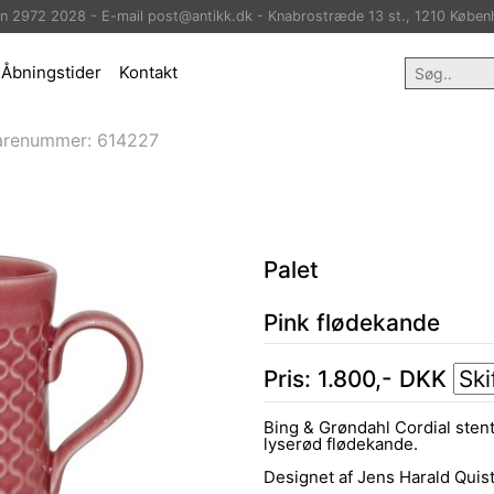
on 2972 2028 - E-mail post@antikk.dk - Knabrostræde 13 st., 1210 Køben
Åbningstider
Kontakt
arenummer:
614227
Palet
Pink flødekande
Pris:
1.800
,-
DKK
Bing & Grøndahl Cordial stentø
lyserød flødekande.
Designet af Jens Harald Quis