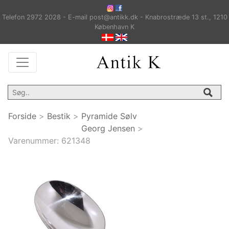
Telefon 2972 2028 - E-mail post@antikk.dk - Knabrostræde 13 st., 1210
København K
Forside
>
Bestik
>
Pyramide Sølv
Georg Jensen
>
Varenummer:
621348