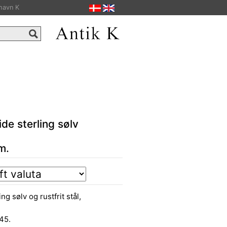
havn K
e sterling sølv
m.
 sølv og rustfrit stål,
45.