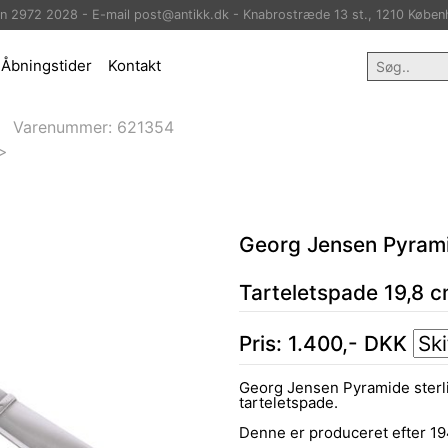
on 2972 2028 - E-mail post@antikk.dk - Knabrostræde 13 st., 1210 Køben
Åbningstider
Kontakt
Varenummer:
621354
>
Georg Jensen Pyramid
Tarteletspade 19,8 c
Pris:
1.400
,-
DKK
Georg Jensen Pyramide sterling
tarteletspade.
Denne er produceret efter 19