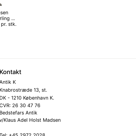
nsen
ing ...
pr. stk.
Kontakt
Antik K
Knabrostræde 13, st.
DK - 1210 København K.
CVR: 26 30 47 76
Bedstefars Antik
v/Klaus Adel Holst Madsen
Tel:
+45 2972 2028