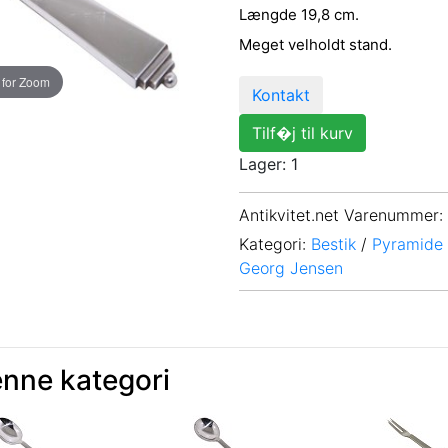
Længde 19,8 cm.
Meget velholdt stand.
 for Zoom
Kontakt
Tilf�j til kurv
Lager: 1
Antikvitet.net Varenummer
:
Kategori:
Bestik
/
Pyramide 
Georg Jensen
enne kategori