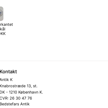
irkantet
skål
 DKK
Kontakt
Antik K
Knabrostræde 13, st.
DK - 1210 København K.
CVR: 26 30 47 76
Bedstefars Antik