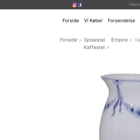
Telef
Forside
Vi Køber
Forsendelse
Forside
>
Spisestel
Empire
>
V
Kaffestel
>