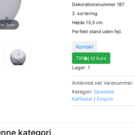
Dekorationsnummer 187.
2. sortering.
Højde 13,5 cm.
 for Zoom
Perfekt stand uden fejl.
Kontakt
Tilf�j til kurv
Lager: 1
Antikvitet.net Varenummer
:
Kategori:
Spisestel
Kaffestel
/
Empire
enne kategori