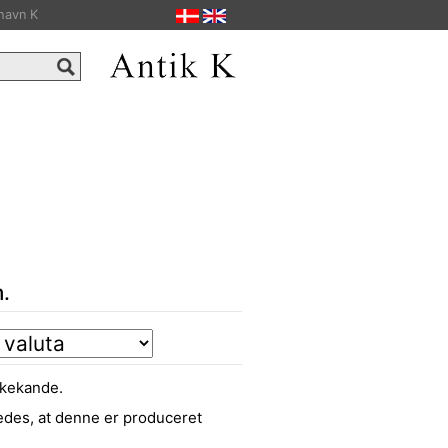
havn K
.
lkekande.
edes, at denne er produceret