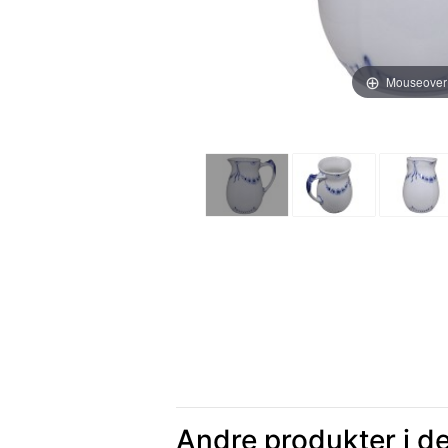
Mouseover
Andre produkter i d