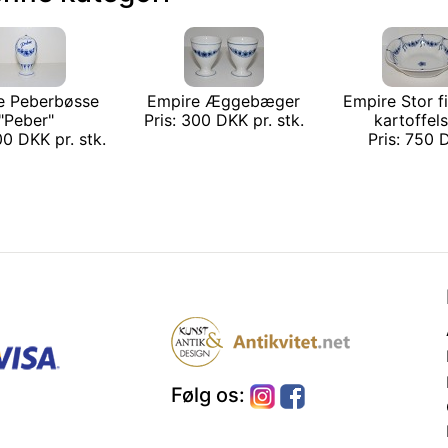
e Peberbøsse
Empire Æggebæger
Empire Stor f
"Peber"
Pris: 300 DKK pr. stk.
kartoffel
00 DKK pr. stk.
Pris: 750
Følg os: