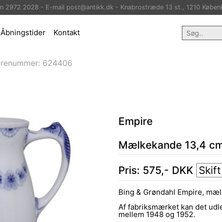
on 2972 2028 - E-mail post@antikk.dk - Knabrostræde 13 st., 1210 Køben
Åbningstider
Kontakt
arenummer:
624406
Empire
Mælkekande 13,4 cm
Pris:
575
,-
DKK
Bing & Grøndahl Empire, mæ
Af fabriksmærket kan det udl
mellem 1948 og 1952.