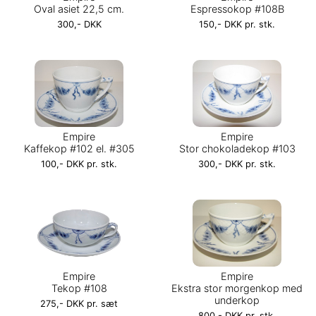
Oval asiet 22,5 cm.
Espressokop #108B
300,- DKK
150,- DKK pr. stk.
Empire
Empire
Kaffekop #102 el. #305
Stor chokoladekop #103
100,- DKK pr. stk.
300,- DKK pr. stk.
Empire
Empire
Tekop #108
Ekstra stor morgenkop med
underkop
275,- DKK pr. sæt
800,- DKK pr. stk.