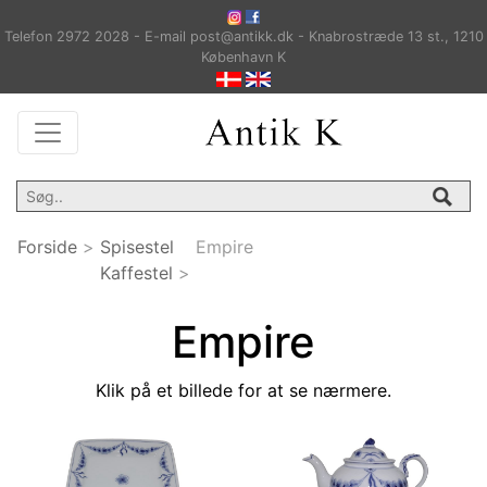
Telefon 2972 2028 - E-mail post@antikk.dk - Knabrostræde 13 st., 1210
København K
Forside
>
Spisestel
Empire
Kaffestel
>
Empire
Klik på et billede for at se nærmere.