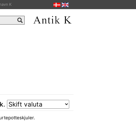
havn K
tk.
urtepotteskjuler.