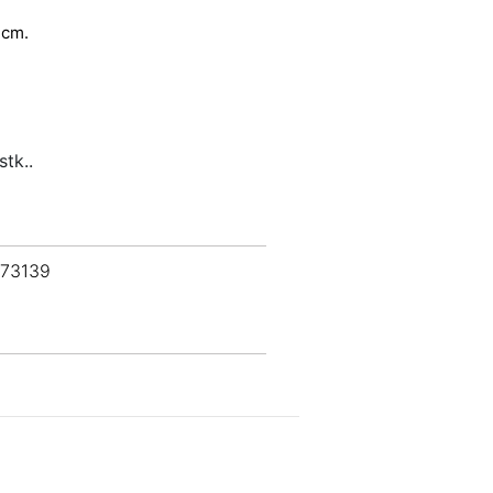
 cm.
stk..
 73139