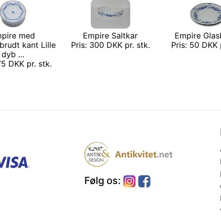
pire med
Empire Saltkar
Empire Gla
rudt kant Lille
Pris: 300 DKK pr. stk.
Pris: 50 DKK p
dyb ...
75 DKK pr. stk.
Følg os: