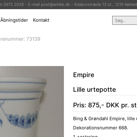
on 2972 2028 - E-mail post@antikk.dk - Knabrostræde 13 st., 1210 Køben
Åbningstider
Kontakt
arenummer:
73139
Empire
Lille urtepotte
Pris:
875
,-
DKK
pr. s
Bing & Grøndahl Empire, lille 
Dekorationsnummer 668.
1. sortering.