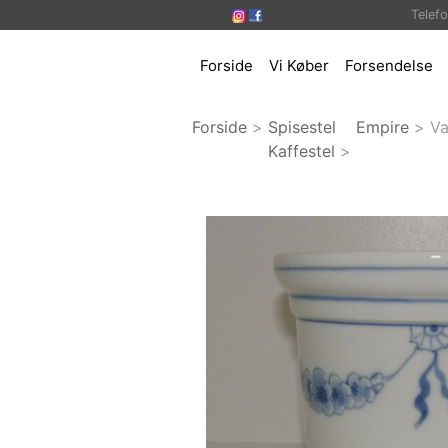
Telef
Forside
Vi Køber
Forsendelse
Forside
>
Spisestel
Empire
>
V
Kaffestel
>