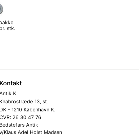
sbakke
r. stk.
Kontakt
Antik K
Knabrostræde 13, st.
DK - 1210 København K.
CVR: 26 30 47 76
Bedstefars Antik
v/Klaus Adel Holst Madsen