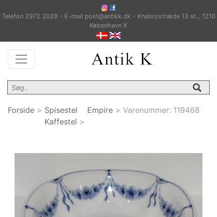
Telefon 2972 2028 - E-mail post@antikk.dk - Knabrostræde 13 st., 1210
København K
Forside
>
Spisestel
Empire
>
Varenummer:
119468
Kaffestel
>