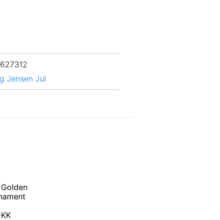
 627312
g Jensen Jul
 Golden
rnament
 DKK