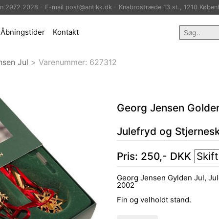
on 2972 2028 - E-mail post@antikk.dk - Knabrostræde 13 st., 1210 Køben
Åbningstider
Kontakt
nsen Jul
>
Varenummer:
627312
Georg Jensen Golde
Julefryd og Stjernes
Pris:
250
,-
DKK
Georg Jensen Gylden Jul, Jul
2002
Fin og velholdt stand.