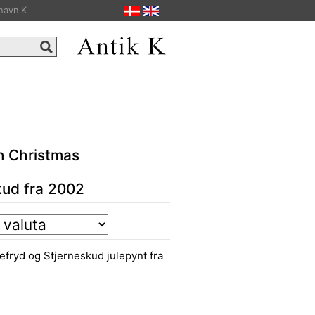
havn K
n Christmas
kud fra 2002
efryd og Stjerneskud julepynt fra