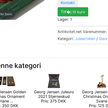
Kontakt
Tilf�j til kurv
 for Zoom
Lager: 1
Antikvitet.net Varenummer
:
Kategori:
Juleartikler
/
Geor
enne kategori
Jensen Golden
Georg Jensen Juleuro
Georg Jensen
mas Ornament
2021 Stjerneskud
Christmas O
Hane ...
Pris: 375 DKK
Svane
s: 350 DKK
Pris: 125