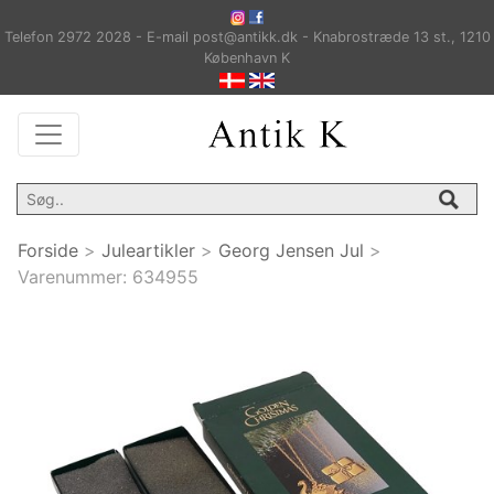
Telefon 2972 2028 - E-mail post@antikk.dk - Knabrostræde 13 st., 1210
København K
Forside
>
Juleartikler
>
Georg Jensen Jul
>
Varenummer:
634955