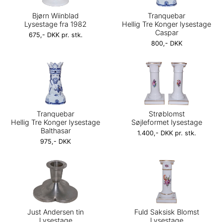
Bjørn Wiinblad
Tranquebar
Lysestage fra 1982
Hellig Tre Konger lysestage
Caspar
675,- DKK pr. stk.
800,- DKK
Tranquebar
Strøblomst
Hellig Tre Konger lysestage
Søjleformet lysestage
Balthasar
1.400,- DKK pr. stk.
975,- DKK
Just Andersen tin
Fuld Saksisk Blomst
Lysestage
Lysestage