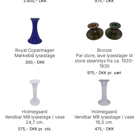
3.800,- DKK
975,- DKK
Royal Copenhagen
Bronze
Mørkeblå lysestage
Par store, lave lysestager til
store stearinlys fra ca. 1920-
300,- DKK
1930
975,- DKK pr. sæt
Holmegaard
Holmegaard
Vendbar MB lysestage / vase
Vendbar MB lysestage / vase
24,7 cm.
18,5 cm.
575,- DKK pr. stk.
475,- DKK