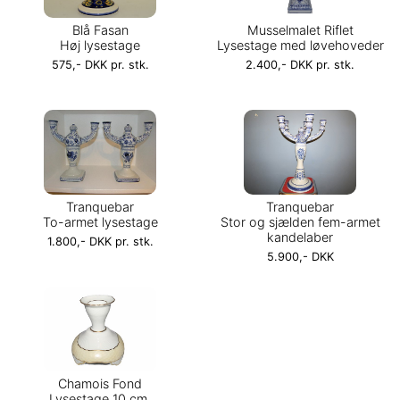
Blå Fasan
Musselmalet Riflet
Høj lysestage
Lysestage med løvehoveder
575,- DKK pr. stk.
2.400,- DKK pr. stk.
Tranquebar
Tranquebar
To-armet lysestage
Stor og sjælden fem-armet
kandelaber
1.800,- DKK pr. stk.
5.900,- DKK
Chamois Fond
Lysestage 10 cm.