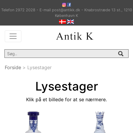
Telefon 2972 2028 - E-mail post@antikk.dk - Knabrostræde 13 st., 1210
København K
Forside
>
Lysestager
Lysestager
Klik på et billede for at se nærmere.