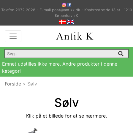
Telefon 2972 2028 - E-mail post@antikk.dk - Knabrostræde 13 st., 1210
København K
Emnet udstilles ikke mere. Andre produkter i denne
kategori
Forside
>
Sølv
Sølv
Klik på et billede for at se nærmere.