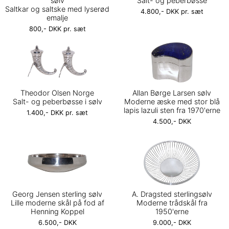
sølv
Salt- og peberbøsse
Saltkar og saltske med lyserød
4.800,- DKK pr. sæt
emalje
800,- DKK pr. sæt
Theodor Olsen Norge
Allan Børge Larsen sølv
Salt- og peberbøsse i sølv
Moderne æske med stor blå
lapis lazuli sten fra 1970'erne
1.400,- DKK pr. sæt
4.500,- DKK
Georg Jensen sterling sølv
A. Dragsted sterlingsølv
Lille moderne skål på fod af
Moderne trådskål fra
Henning Koppel
1950'erne
6.500,- DKK
9.000,- DKK