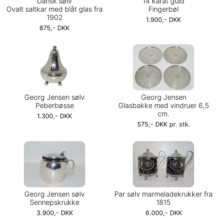
Dansk sølv
14 karat guld
Ovalt saltkar med blåt glas fra
Fingerbøl
1902
1.900,- DKK
875,- DKK
Georg Jensen sølv
Georg Jensen
Peberbøsse
Glasbakke med vindruer 6,5
cm.
1.300,- DKK
575,- DKK pr. stk.
Georg Jensen sølv
Par sølv marmeladekrukker fra
Sennepskrukke
1815
3.900,- DKK
6.000,- DKK