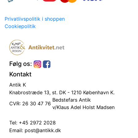
Privatlivspolitik i shoppen
Cookiepolitik
Følg os:
Kontakt
Antik K
Knabrostræde 13, st.
DK - 1210 København K.
Bedstefars Antik
CVR: 26 30 47 76
v/Klaus Adel Holst Madsen
Tel:
+45 2972 2028
Email:
post@antikk.dk