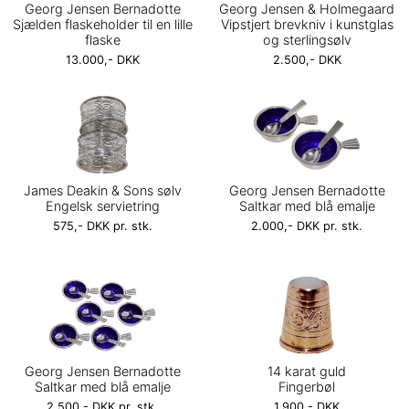
Georg Jensen Bernadotte
Georg Jensen & Holmegaard
Sjælden flaskeholder til en lille
Vipstjert brevkniv i kunstglas
flaske
og sterlingsølv
13.000,- DKK
2.500,- DKK
James Deakin & Sons sølv
Georg Jensen Bernadotte
Engelsk servietring
Saltkar med blå emalje
575,- DKK pr. stk.
2.000,- DKK pr. stk.
Georg Jensen Bernadotte
14 karat guld
Saltkar med blå emalje
Fingerbøl
2.500,- DKK pr. stk.
1.900,- DKK