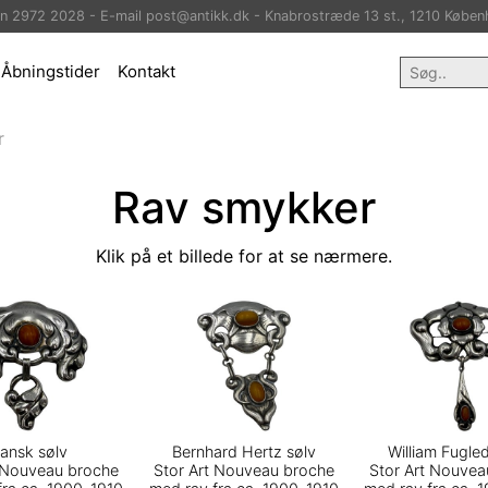
on 2972 2028 - E-mail post@antikk.dk - Knabrostræde 13 st., 1210 Køben
Åbningstider
Kontakt
r
Rav smykker
Klik på et billede for at se nærmere.
ansk sølv
Bernhard Hertz sølv
William Fugle
t Nouveau broche
Stor Art Nouveau broche
Stor Art Nouvea