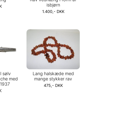
isbjørn
K
1.400,- DKK
l sølv
Lang halskæde med
oche med
mange stykker rav
-1937
475,- DKK
K