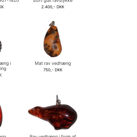
1907-1920
stort gult ravstykke
KK
2.400,- DKK
hæng i
Mat rav vedhæng
ing
750,- DKK
K
æng
Rav vedhæng i form af