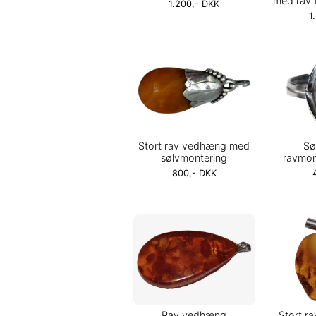
med rav 
1.200,- DKK
1
Stort rav vedhæng med
Sø
sølvmontering
ravmont
800,- DKK
Rav vedhæng
Stort r