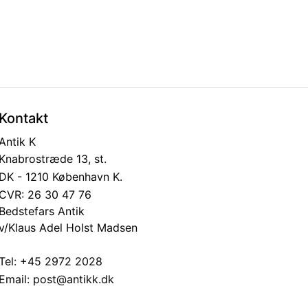
Kontakt
Antik K
Knabrostræde 13, st.
DK - 1210 København K.
CVR: 26 30 47 76
Bedstefars Antik
v/Klaus Adel Holst Madsen
Tel:
+45 2972 2028
Email:
post@antikk.dk