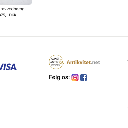
t ravvedhæng
375,- DKK
Følg os: