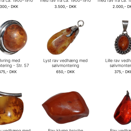
fra ca. 1900-1910
med rav fra ca. 1900-1910
med rav fra ca. 
.300,- DKK
3.500,- DKK
2.000,- D
lvring med
Lyst rav vedhæng med
Lille rav ved
ering - Str. 57
sølvmontering
sølvmonter
475,- DKK
650,- DKK
375,- DK
av vedhæng med
Rav klump broche
Rav vedh