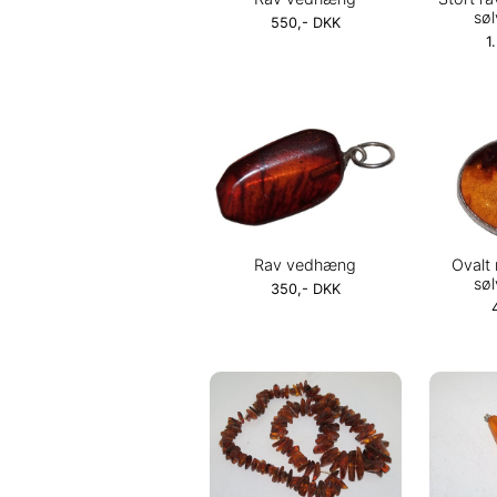
sø
550,- DKK
1
Rav vedhæng
Ovalt
sø
350,- DKK