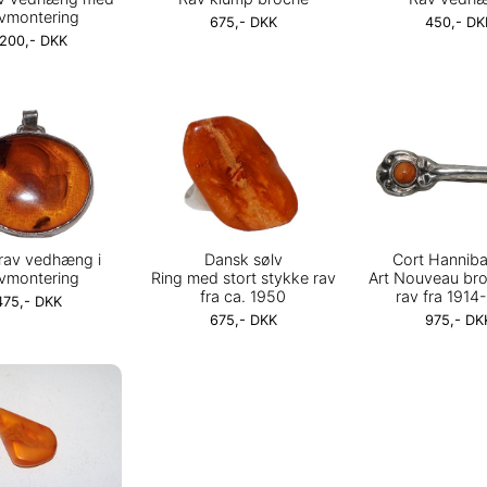
lvmontering
675,- DKK
450,- DK
.200,- DKK
 rav vedhæng i
Dansk sølv
Cort Hanniba
lvmontering
Ring med stort stykke rav
Art Nouveau br
fra ca. 1950
rav fra 1914
475,- DKK
675,- DKK
975,- DK