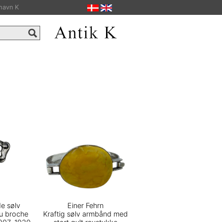
havn K
de sølv
Einer Fehrn
u broche
Kraftig sølv armbånd med