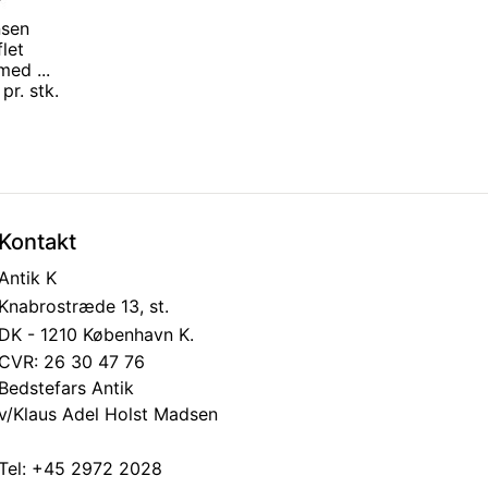
nsen
flet
med ...
pr. stk.
Kontakt
Antik K
Knabrostræde 13, st.
DK - 1210 København K.
CVR: 26 30 47 76
Bedstefars Antik
v/Klaus Adel Holst Madsen
Tel:
+45 2972 2028