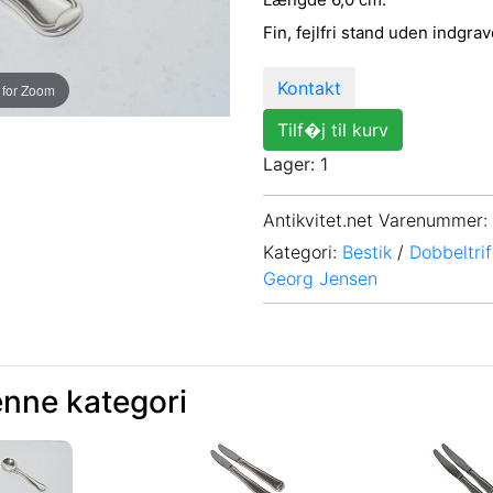
Fin, fejlfri stand uden indgrav
Kontakt
 for Zoom
Tilf�j til kurv
Lager: 1
Antikvitet.net Varenummer
:
Kategori:
Bestik
/
Dobbeltrif
Georg Jensen
enne kategori