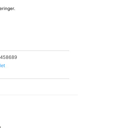
eringer.
 458689
let