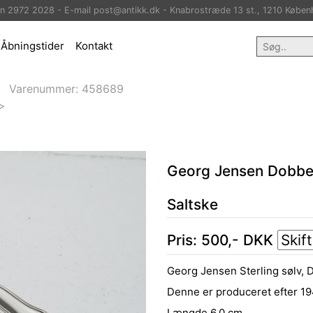
on 2972 2028 - E-mail post@antikk.dk - Knabrostræde 13 st., 1210 Køben
Åbningstider
Kontakt
Varenummer:
458689
>
Georg Jensen Dobbelt
Saltske
Pris:
500
,-
DKK
Georg Jensen Sterling sølv, Do
Denne er produceret efter 19
Længde 6,0 cm.