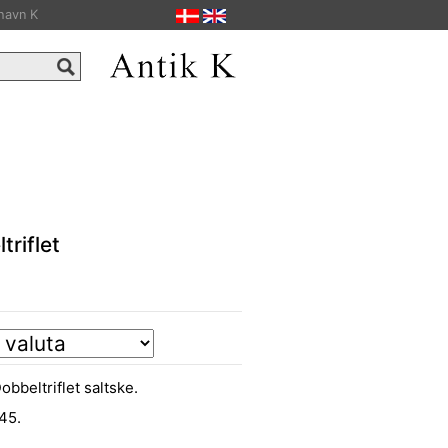
havn K
riflet
bbeltriflet saltske.
45.