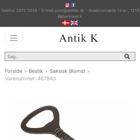
Telefon 2972 2028 - E-mail post@antikk.dk - Knabrostræde 13 st., 1210
København K
Forside
>
Bestik
>
Saksisk Blomst
>
Varenummer:
467943