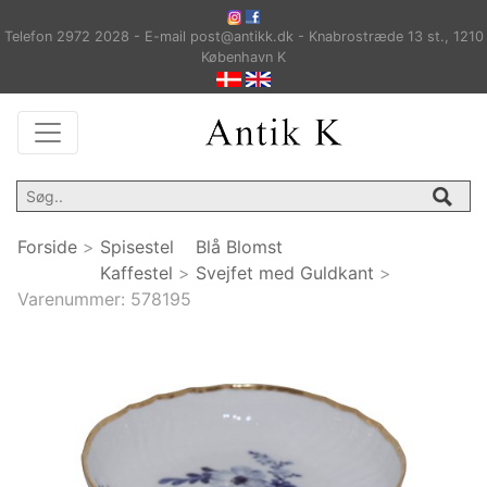
Telefon 2972 2028 - E-mail post@antikk.dk - Knabrostræde 13 st., 1210
København K
Forside
>
Spisestel
Blå Blomst
Kaffestel
>
Svejfet med Guldkant
>
Varenummer:
578195