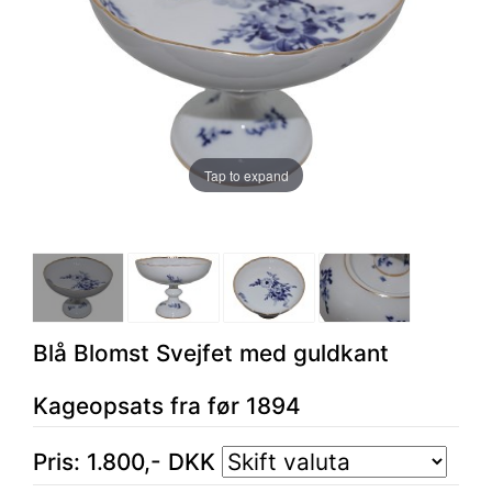
Tap to expand
Blå Blomst Svejfet med guldkant
Kageopsats fra før 1894
Pris:
1.800
,-
DKK