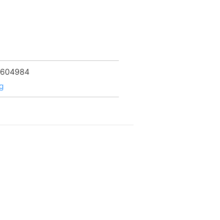
 604984
rg