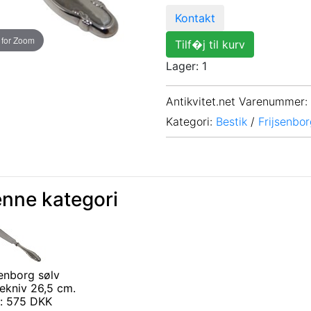
Kontakt
 for Zoom
Tilf�j til kurv
Lager: 1
Antikvitet.net Varenummer
:
Kategori:
Bestik
/
Frijsenbo
enne kategori
senborg sølv
ekniv 26,5 cm.
s: 575 DKK