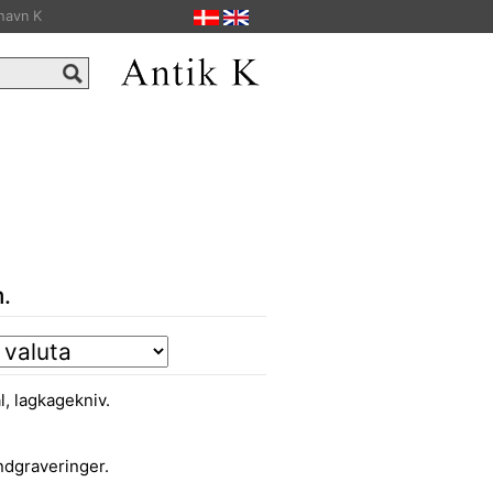
havn K
.
l, lagkagekniv.
indgraveringer.