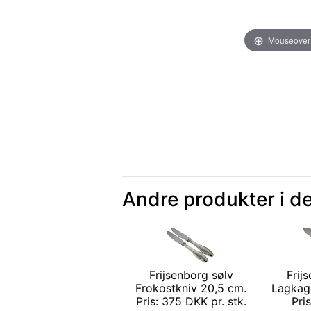
Mouseover
Andre produkter i d
Frijsenborg sølv
Frij
Frokostkniv 20,5 cm.
Lagkag
Pris: 375 DKK pr. stk.
Pri