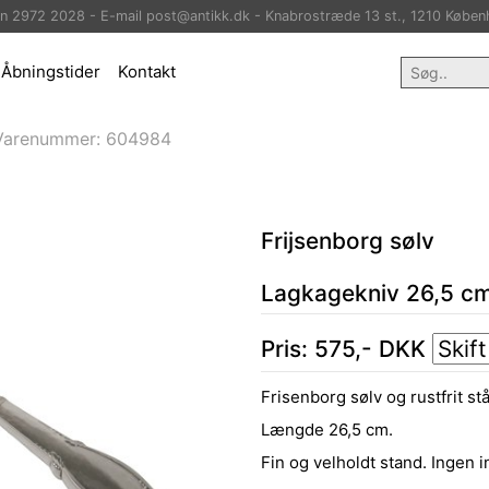
on 2972 2028 - E-mail post@antikk.dk - Knabrostræde 13 st., 1210 Køben
Åbningstider
Kontakt
Varenummer:
604984
Frijsenborg sølv
Lagkagekniv 26,5 cm
Pris:
575
,-
DKK
Frisenborg sølv og rustfrit stå
Længde 26,5 cm.
Fin og velholdt stand. Ingen 