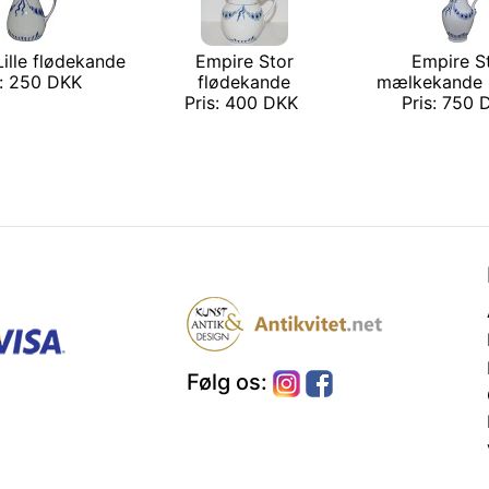
ille flødekande
Empire Stor
Empire S
s: 250 DKK
flødekande
mælkekande 
Pris: 400 DKK
Pris: 750
Følg os: