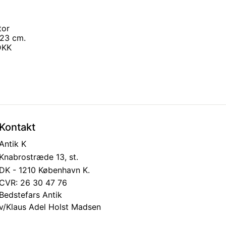
tor
23 cm.
 DKK
Kontakt
Antik K
Knabrostræde 13, st.
DK - 1210 København K.
CVR: 26 30 47 76
Bedstefars Antik
v/Klaus Adel Holst Madsen