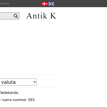
havn K
 flødekande.
r nyere nummer 393.