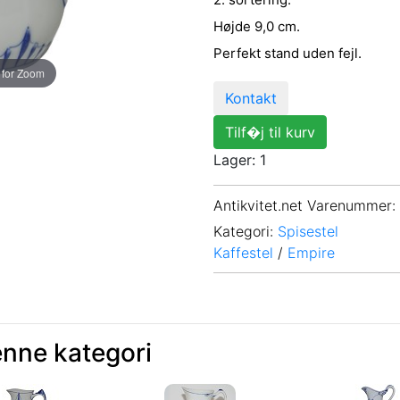
Højde 9,0 cm.
Perfekt stand uden fejl.
 for Zoom
Kontakt
Tilf�j til kurv
Lager: 1
Antikvitet.net Varenummer
:
Kategori:
Spisestel
Kaffestel
/
Empire
enne kategori