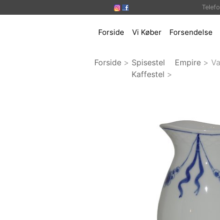
Telef
Forside
Vi Køber
Forsendelse
Forside
>
Spisestel
Empire
>
V
Kaffestel
>