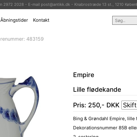
on 2972 2028 - E-mail post@antikk.dk - Knabrostræde 13 st., 1210 Køben
Åbningstider
Kontakt
arenummer:
483159
Empire
Lille flødekande
Pris:
250
,-
DKK
Bing & Grøndahl Empire, lille
Dekorationsnummer 85B elle
2. sortering.