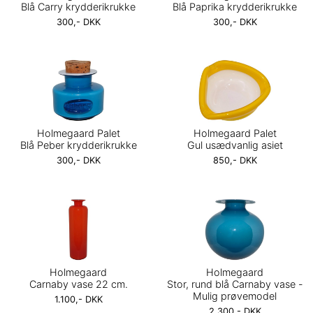
Blå Carry krydderikrukke
Blå Paprika krydderikrukke
300,- DKK
300,- DKK
Holmegaard Palet
Holmegaard Palet
Blå Peber krydderikrukke
Gul usædvanlig asiet
300,- DKK
850,- DKK
Holmegaard
Holmegaard
Carnaby vase 22 cm.
Stor, rund blå Carnaby vase -
Mulig prøvemodel
1.100,- DKK
2.300,- DKK