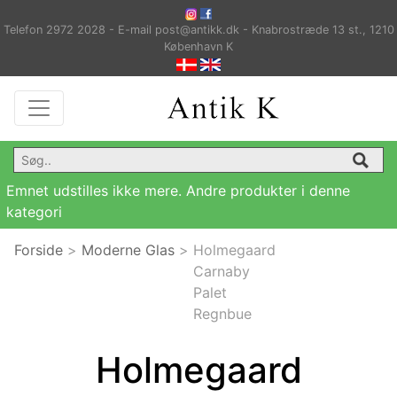
Telefon 2972 2028 - E-mail post@antikk.dk - Knabrostræde 13 st., 1210
København K
Emnet udstilles ikke mere. Andre produkter i denne
kategori
Forside
>
Moderne Glas
>
Holmegaard
Carnaby
Palet
Regnbue
Holmegaard