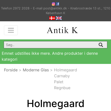
Telefon 2972 2028 - E-mail post@antikk.dk - Knabrostræde 13 st., 1210
København K
Emnet udstilles ikke mere. Andre produkter i denne
kategori
Forside
>
Moderne Glas
>
Holmegaard
Carnaby
Palet
Regnbue
Holmegaard