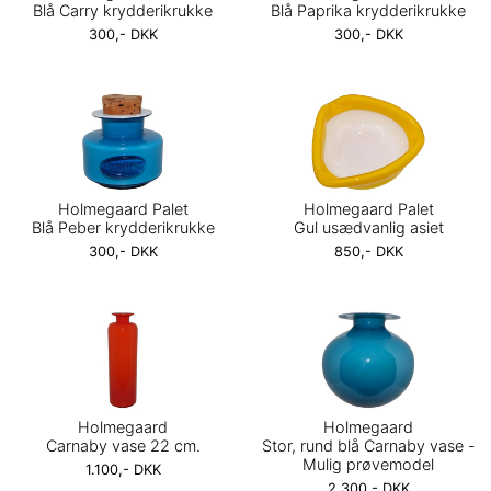
Blå Carry krydderikrukke
Blå Paprika krydderikrukke
300,- DKK
300,- DKK
Holmegaard Palet
Holmegaard Palet
Blå Peber krydderikrukke
Gul usædvanlig asiet
300,- DKK
850,- DKK
Holmegaard
Holmegaard
Carnaby vase 22 cm.
Stor, rund blå Carnaby vase -
Mulig prøvemodel
1.100,- DKK
2.300,- DKK